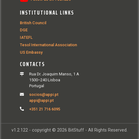
INSTITUTIONAL LINKS
British Council
DGE
IATEFL
Tesol International Association
US Embassy
CONTACTS
Rua Dr. Joaquim Manso, 1 A
1500–240 Lisboa
Portugal
socios@appi.pt
appi@appi.pt
+351 21 716 6095
v1.2.122 - copyright © 2026 BitStuff - All Rights Reserved.